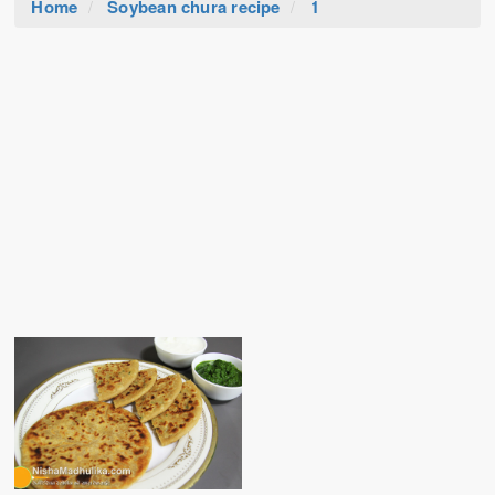
Home
Soybean chura recipe
1