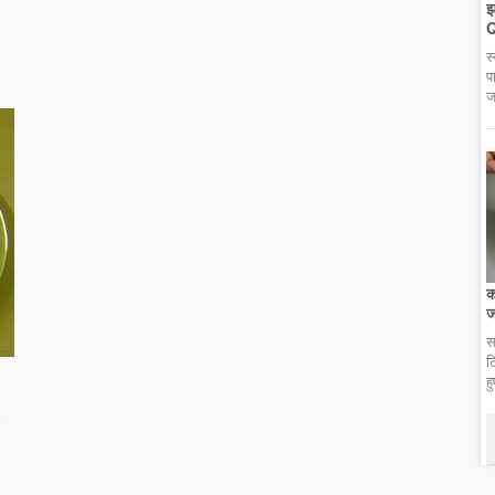
झ
Q
स
प
ज
क
ज
स
ट
ह