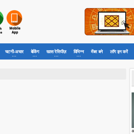
चटनी-अचार
बेकिंग
खास रेसिपीज़
विभिन्न
मेंबर बने
लॉग इन करें
आ