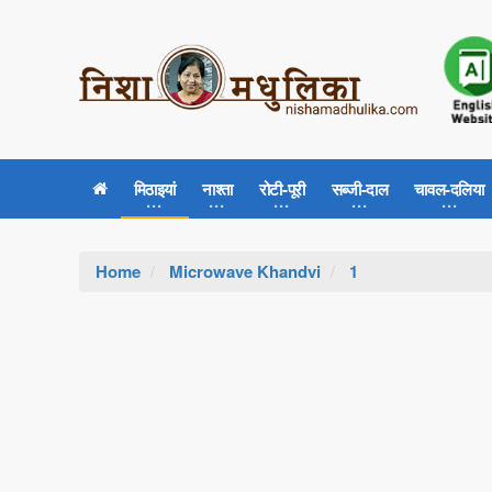
मिठाइयां
नाश्ता
रोटी-पूरी
सब्जी-दाल
चावल-दलिया
Home
Microwave Khandvi
1