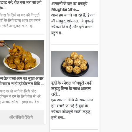
टपट बने, तेल बस जरा सा लगे
आसानी से घर पर बनाइये
u...
Mughlai She...
आज हम बनाने जा रहे हैं, ईरान
्नैक्स के लिये या घर की किट्टी
ार्टी के लिये खास आज हम बनाने
की मशहूर, शीरमाल. ये मुगलई
ा रहे हैं आलू वड़ा चाट. इ...
स्पेशल डिश है और इसे बनाना
बहुत ह...
म तेल वाला आम का सूखा अचार
बूंदी के स्पेशल जोधपुरी रबडी
ो खराब न हो ट्रेडीशनल विधि ...
लड्डू-टिप्स के साथ आसान
फर पर ले जाने के लिये और
तरी...
िफ्फिन में देने के लिये तेल से भरे
एक आसान विधि के साथ आज
ुए आचार हमेशा गड़बड़ कर देत...
हम बनाने जा रहे हैं बूंदी के
स्पेशल जोधपुरी रबडी लड्डू.
और रेसिपी देखिये
इन्हें बना...