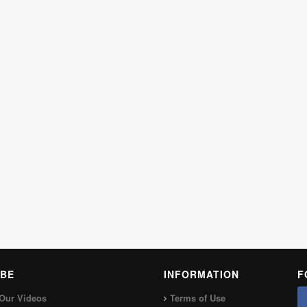
BE
INFORMATION
F
Our Videos
Terms of Use