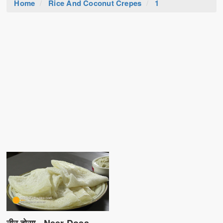
Home
Rice And Coconut Crepes
1
नीर दोसा - Neer Dosa