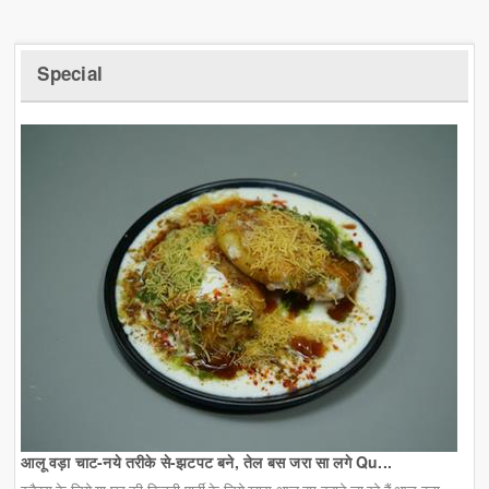
Special
आलू वड़ा चाट-नये तरीके से-झटपट बने, तेल बस जरा सा लगे Qu...