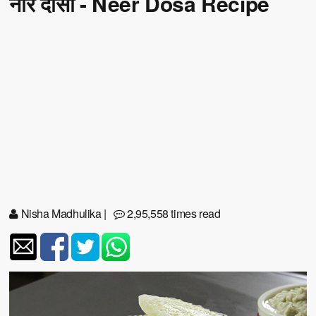
नीर दोसा - Neer Dosa Recipe
Nisha Madhulika
|
2,95,558 times read