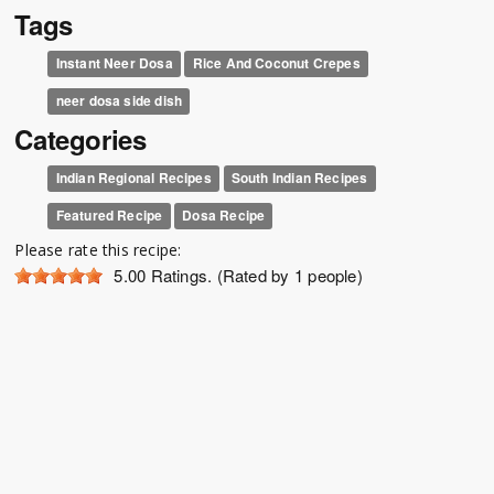
Tags
Instant Neer Dosa
Rice And Coconut Crepes
neer dosa side dish
Categories
Indian Regional Recipes
South Indian Recipes
Featured Recipe
Dosa Recipe
Please rate this recipe:
5.00
Ratings. (Rated by 1 people)