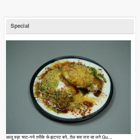
Special
आलू वड़ा चाट-नये तरीके से-झटपट बने, तेल बस जरा सा लगे Qu...