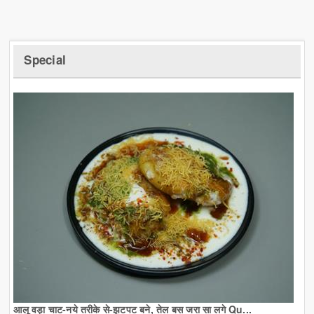
Special
आलू वड़ा चाट-नये तरीके से-झटपट बने, तेल बस जरा सा लगे Qu...