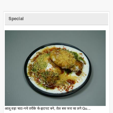
Special
आलू वड़ा चाट-नये तरीके से-झटपट बने, तेल बस जरा सा लगे Qu...