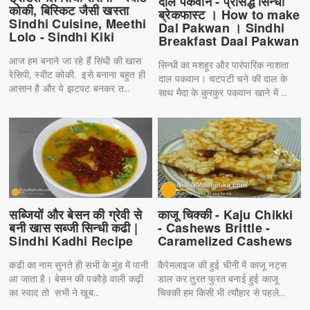
दाल पकवान - प्रसिद्ध सिन्धी
कोकी, बिस्किट जैसी खस्ता
ब्रेकफास्ट । How to make
Sindhi Cuisine, Meethi
Dal Pakwan । Sindhi
Lolo - Sindhi Kiki
Breakfast Daal Pakwan
आज हम बनाने जा रहे हैं सिंधी की खास
सिन्धी का मशहूर और पारंपारिक नाशता
रेसिपी, स्वीट कोकी. इसे बनाना बहुत ही
दाल पकवान। चटपटी चने की दाल के
आसान है और ये झटपट बनकर त...
साथ मैदा के कुरकुर पकवान खाने में ...
सब्जियों और बेसन की ग्रेवी से
काजू चिक्की - Kaju Chikki
बनी खास सब्जी सिन्धी कढी |
- Cashews Brittle -
Sindhi Kadhi Recipe
Caramelized Cashews
कढी का नाम सुनते ही सभी के मुंह में पानी
कैरेमलाइज की हुई चीनी में काजू नट्स
आ जाता है। बेसन की पकौड़े वाली कढ़ी
डाल कर तुरत फुरत बनाई हुई काजू
का स्वाद तो सभी ने खूब...
चिक्की हम किसी भी त्यौहार से पहले...