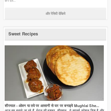
कर देत...
और रेसिपी देखिये
Sweet Recipes
शीरमाल - ओवन या तवे पर आसानी से घर पर बनाइये Mughlai She...
आज हम बनाने जा रहे हैं, ईरान की मशहूर, शीरमाल. ये मुगलई स्पेशल डिश है और