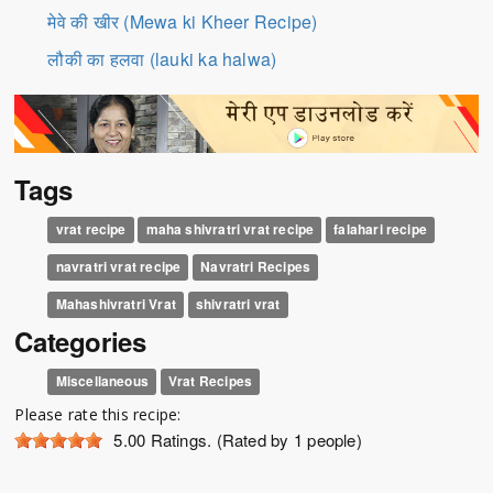
मेवे की खीर (Mewa ki Kheer Recipe)
लौकी का हलवा (lauki ka halwa)
Tags
vrat recipe
maha shivratri vrat recipe
falahari recipe
navratri vrat recipe
Navratri Recipes
Mahashivratri Vrat
shivratri vrat
Categories
Miscellaneous
Vrat Recipes
Please rate this recipe:
5.00
Ratings. (Rated by 1 people)