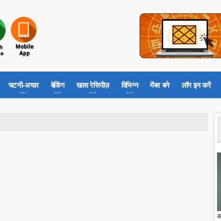
चटनी-अचार
बेकिंग
खास रेसिपीज़
विभिन्न
मेंबर बने
लॉग इन करें
आ