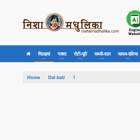
मिठाइयां
नाश्ता
रोटी-पूरी
सब्जी-दाल
चावल-दलिया
Home
Dal bati
1