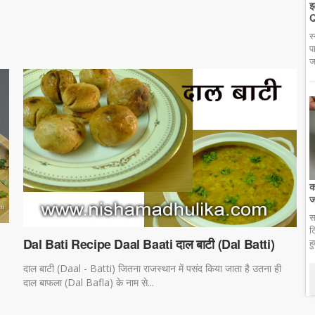
झ
Q
स
प
ज
क
ज
स
ट
g
Dal Bati Recipe Daal Baati दाल बाटी (Dal Batti)
ह
दाल बाटी (Daal - Batti) जितना राजस्थान में पसंद किया जाता है उतना ही
दाल बाफला (Dal Bafla) के नाम से...