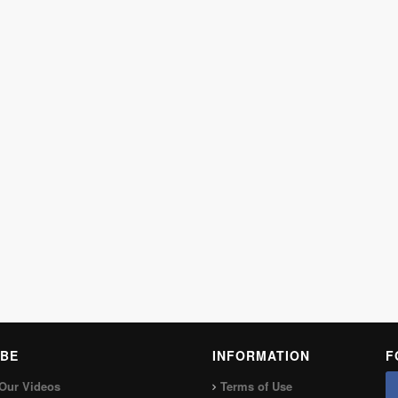
BE
INFORMATION
F
Our Videos
Terms of Use