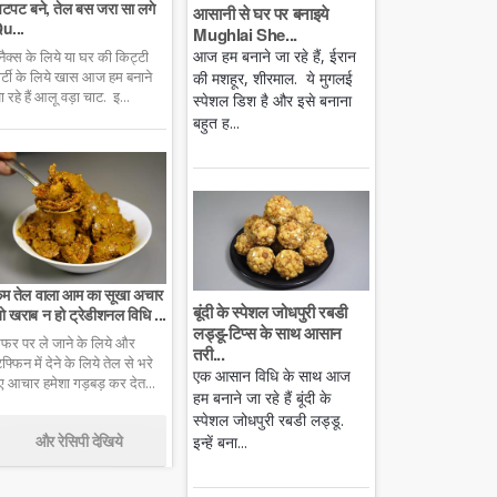
टपट बने, तेल बस जरा सा लगे
आसानी से घर पर बनाइये
u...
Mughlai She...
आज हम बनाने जा रहे हैं, ईरान
्नैक्स के लिये या घर की किट्टी
ार्टी के लिये खास आज हम बनाने
की मशहूर, शीरमाल. ये मुगलई
ा रहे हैं आलू वड़ा चाट. इ...
स्पेशल डिश है और इसे बनाना
बहुत ह...
म तेल वाला आम का सूखा अचार
बूंदी के स्पेशल जोधपुरी रबडी
ो खराब न हो ट्रेडीशनल विधि ...
लड्डू-टिप्स के साथ आसान
फर पर ले जाने के लिये और
तरी...
िफ्फिन में देने के लिये तेल से भरे
एक आसान विधि के साथ आज
ुए आचार हमेशा गड़बड़ कर देत...
हम बनाने जा रहे हैं बूंदी के
स्पेशल जोधपुरी रबडी लड्डू.
और रेसिपी देखिये
इन्हें बना...