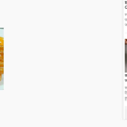
झ
Q
स
प
ज
क
ज
स
ट
ह