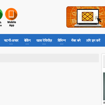
चटनी-अचार
बेकिंग
खास रेसिपीज़
विभिन्न
मेंबर बने
लॉग इन करें
आ