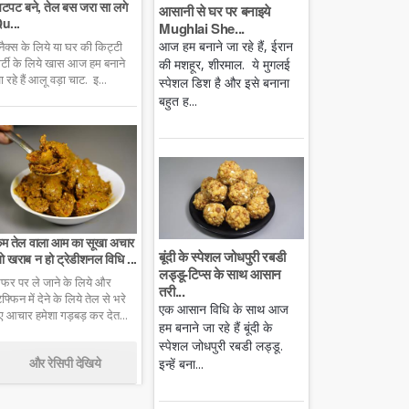
टपट बने, तेल बस जरा सा लगे
आसानी से घर पर बनाइये
u...
Mughlai She...
आज हम बनाने जा रहे हैं, ईरान
्नैक्स के लिये या घर की किट्टी
ार्टी के लिये खास आज हम बनाने
की मशहूर, शीरमाल. ये मुगलई
ा रहे हैं आलू वड़ा चाट. इ...
स्पेशल डिश है और इसे बनाना
बहुत ह...
म तेल वाला आम का सूखा अचार
बूंदी के स्पेशल जोधपुरी रबडी
ो खराब न हो ट्रेडीशनल विधि ...
लड्डू-टिप्स के साथ आसान
फर पर ले जाने के लिये और
तरी...
िफ्फिन में देने के लिये तेल से भरे
एक आसान विधि के साथ आज
ुए आचार हमेशा गड़बड़ कर देत...
हम बनाने जा रहे हैं बूंदी के
स्पेशल जोधपुरी रबडी लड्डू.
और रेसिपी देखिये
इन्हें बना...