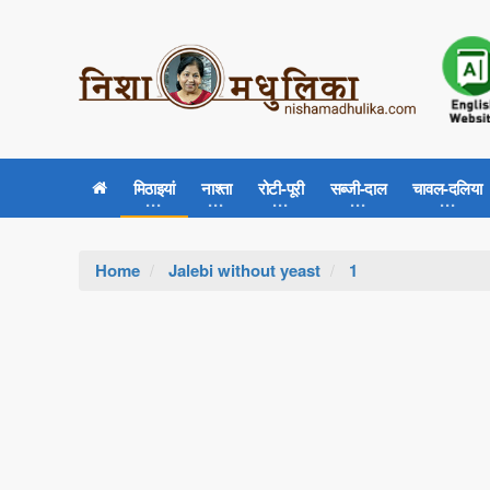
मिठाइयां
नाश्ता
रोटी-पूरी
सब्जी-दाल
चावल-दलिया
Home
Jalebi without yeast
1