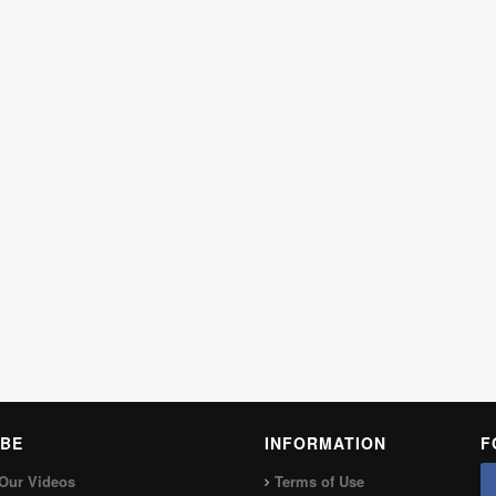
BE
INFORMATION
F
Our Videos
Terms of Use