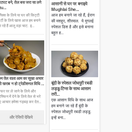
टपट बने, तेल बस जरा सा लगे
आसानी से घर पर बनाइये
u...
Mughlai She...
आज हम बनाने जा रहे हैं, ईरान
्नैक्स के लिये या घर की किट्टी
ार्टी के लिये खास आज हम बनाने
की मशहूर, शीरमाल. ये मुगलई
ा रहे हैं आलू वड़ा चाट. इ...
स्पेशल डिश है और इसे बनाना
बहुत ह...
म तेल वाला आम का सूखा अचार
बूंदी के स्पेशल जोधपुरी रबडी
ो खराब न हो ट्रेडीशनल विधि ...
लड्डू-टिप्स के साथ आसान
फर पर ले जाने के लिये और
तरी...
िफ्फिन में देने के लिये तेल से भरे
एक आसान विधि के साथ आज
ुए आचार हमेशा गड़बड़ कर देत...
हम बनाने जा रहे हैं बूंदी के
स्पेशल जोधपुरी रबडी लड्डू.
और रेसिपी देखिये
इन्हें बना...