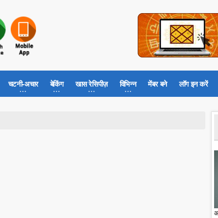
चटनी-अचार
बेकिंग
खास रेसिपीज़
विभिन्न
मेंबर बने
लॉग इन करें
आ