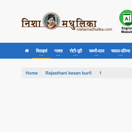
मिठाइयां
नाश्ता
रोटी-पूरी
सब्जी-दाल
चावल-दलिया
Home
Rajasthani besan burfi
1