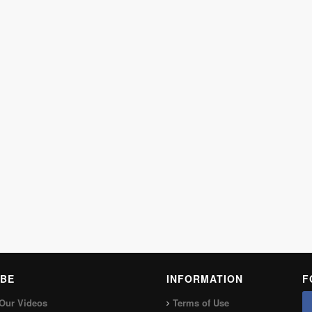
BE
INFORMATION
F
Our Videos
Terms of Use