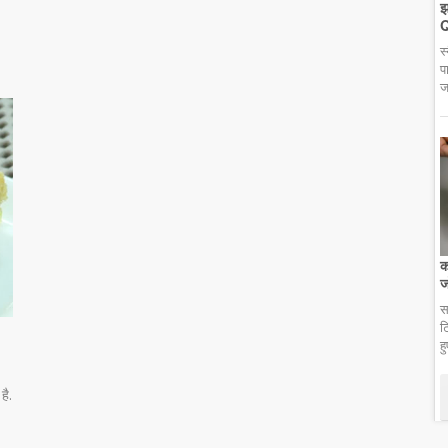
झ
Q
स
प
ज
क
ज
स
ट
ह
है.