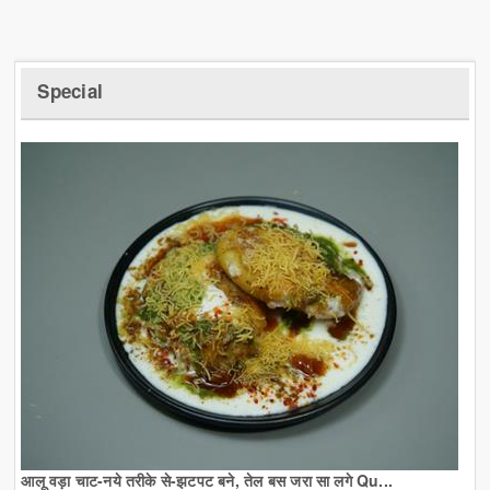
Special
आलू वड़ा चाट-नये तरीके से-झटपट बने, तेल बस जरा सा लगे Qu...