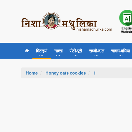
मिठाइयां
नाश्ता
रोटी-पूरी
सब्जी-दाल
चावल-दलिया
Home
Honey oats cookies
1