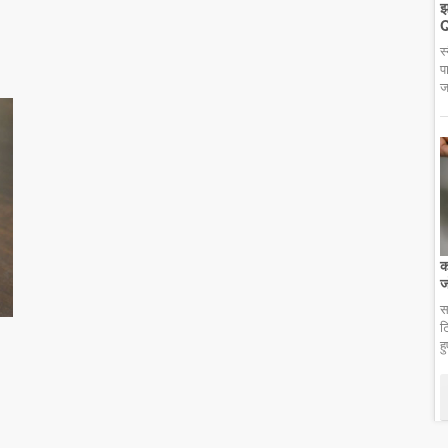
झ
Q
स
प
ज
क
ज
स
ट
ह