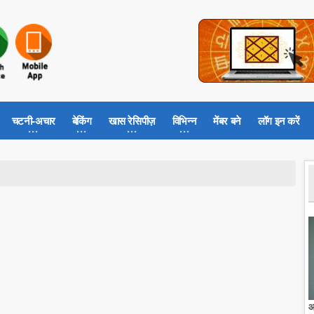
चटनी-अचार
बेकिंग
खास रेसिपीज़
विभिन्न
मेंबर बने
लॉग इन करें
आ