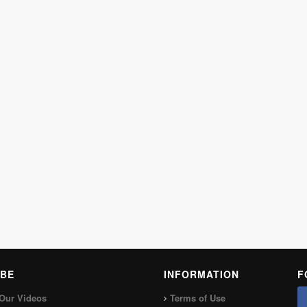
BE
INFORMATION
F
Our Videos
Terms of Use