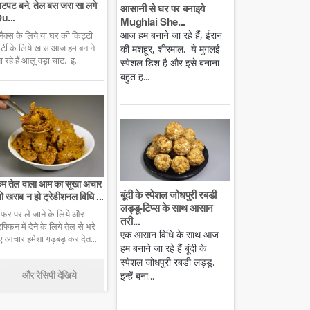
टपट बने, तेल बस जरा सा लगे
आसानी से घर पर बनाइये
u...
Mughlai She...
आज हम बनाने जा रहे हैं, ईरान
्नैक्स के लिये या घर की किट्टी
ार्टी के लिये खास आज हम बनाने
की मशहूर, शीरमाल. ये मुगलई
ा रहे हैं आलू वड़ा चाट. इ...
स्पेशल डिश है और इसे बनाना
बहुत ह...
म तेल वाला आम का सूखा अचार
बूंदी के स्पेशल जोधपुरी रबडी
ो खराब न हो ट्रेडीशनल विधि ...
लड्डू-टिप्स के साथ आसान
फर पर ले जाने के लिये और
तरी...
िफ्फिन में देने के लिये तेल से भरे
एक आसान विधि के साथ आज
ुए आचार हमेशा गड़बड़ कर देत...
हम बनाने जा रहे हैं बूंदी के
स्पेशल जोधपुरी रबडी लड्डू.
और रेसिपी देखिये
इन्हें बना...