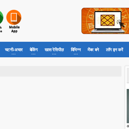
चटनी-अचार
बेकिंग
खास रेसिपीज़
विभिन्न
मेंबर बने
लॉग इन करें
आ