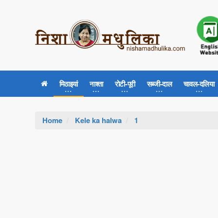
मिठाइयां
नाश्ता
रोटी-पूरी
सब्जी-दाल
चावल-दलिया
Home
Kele ka halwa
1