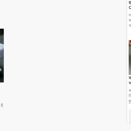
झ
Q
स
प
ज
क
ज
स
ट
ह
है.