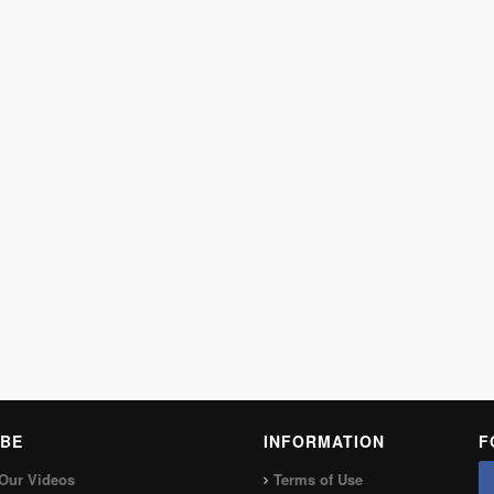
BE
INFORMATION
F
Our Videos
Terms of Use