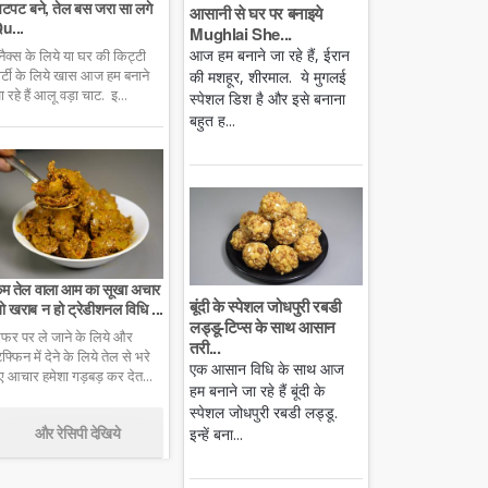
टपट बने, तेल बस जरा सा लगे
आसानी से घर पर बनाइये
u...
Mughlai She...
आज हम बनाने जा रहे हैं, ईरान
्नैक्स के लिये या घर की किट्टी
ार्टी के लिये खास आज हम बनाने
की मशहूर, शीरमाल. ये मुगलई
ा रहे हैं आलू वड़ा चाट. इ...
स्पेशल डिश है और इसे बनाना
बहुत ह...
म तेल वाला आम का सूखा अचार
बूंदी के स्पेशल जोधपुरी रबडी
ो खराब न हो ट्रेडीशनल विधि ...
लड्डू-टिप्स के साथ आसान
फर पर ले जाने के लिये और
तरी...
िफ्फिन में देने के लिये तेल से भरे
एक आसान विधि के साथ आज
ुए आचार हमेशा गड़बड़ कर देत...
हम बनाने जा रहे हैं बूंदी के
स्पेशल जोधपुरी रबडी लड्डू.
और रेसिपी देखिये
इन्हें बना...