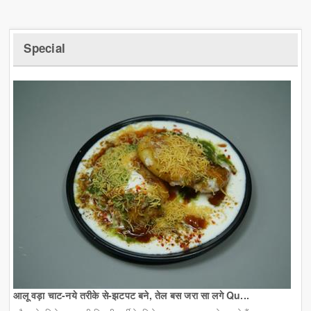
Special
आलू वड़ा चाट-नये तरीके से-झटपट बने, तेल बस जरा सा लगे Qu...