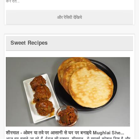
कर देत...
और रेसिपी देखिये
Sweet Recipes
शीरमाल - ओवन या तवे पर आसानी से घर पर बनाइये Mughlai She...
आज हम बनाने जा रहे हैं, ईरान की मशहूर, शीरमाल. ये मुगलई स्पेशल डिश है और