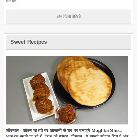
कर देत...
और रेसिपी देखिये
Sweet Recipes
शीरमाल - ओवन या तवे पर आसानी से घर पर बनाइये Mughlai She...
आज हम बनाने जा रहे हैं, ईरान की मशहूर, शीरमाल. ये मुगलई स्पेशल डिश है और