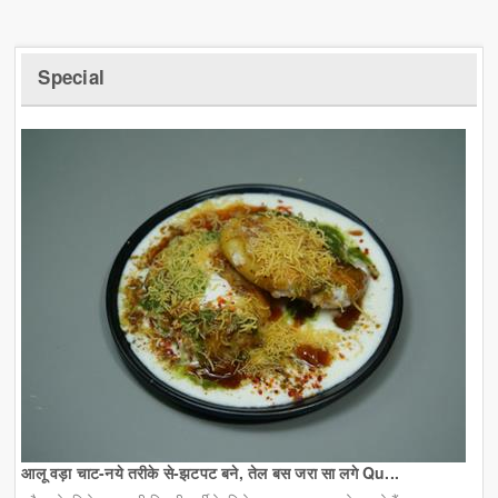
Special
आलू वड़ा चाट-नये तरीके से-झटपट बने, तेल बस जरा सा लगे Qu...