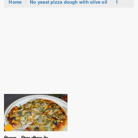
Home
No yeast pizza dough with olive oil
1