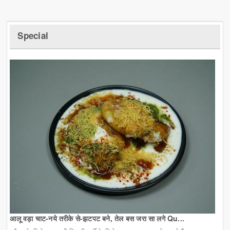
Special
आलू वड़ा चाट-नये तरीके से-झटपट बने, तेल बस जरा सा लगे Qu...