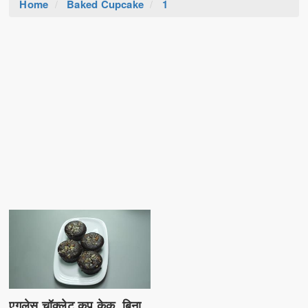
Home
Baked Cupcake
1
एगलेस चॉक्लेट कप केक, बिना