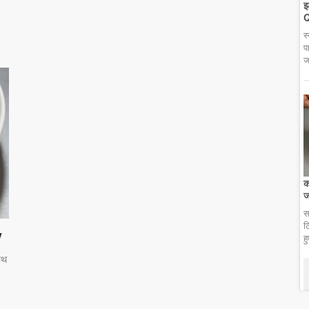
झ
Q
स
प
ज
क
ज
स
ट
y
ह
ाथ