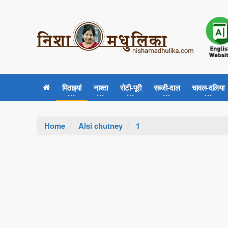
मिठाइयां
नाश्ता
रोटी-पूरी
सब्जी-दाल
चावल-दलिया
Home
Alsi chutney
1