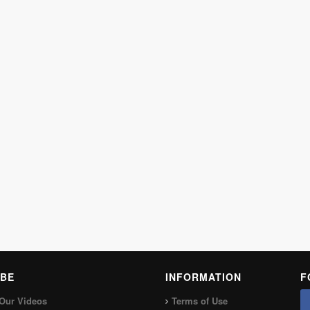
BE
INFORMATION
F
Our Videos
Terms of Use