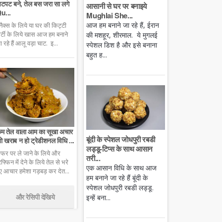
टपट बने, तेल बस जरा सा लगे
आसानी से घर पर बनाइये
u...
Mughlai She...
आज हम बनाने जा रहे हैं, ईरान
्नैक्स के लिये या घर की किट्टी
ार्टी के लिये खास आज हम बनाने
की मशहूर, शीरमाल. ये मुगलई
ा रहे हैं आलू वड़ा चाट. इ...
स्पेशल डिश है और इसे बनाना
बहुत ह...
म तेल वाला आम का सूखा अचार
बूंदी के स्पेशल जोधपुरी रबडी
ो खराब न हो ट्रेडीशनल विधि ...
लड्डू-टिप्स के साथ आसान
फर पर ले जाने के लिये और
तरी...
िफ्फिन में देने के लिये तेल से भरे
एक आसान विधि के साथ आज
ुए आचार हमेशा गड़बड़ कर देत...
हम बनाने जा रहे हैं बूंदी के
स्पेशल जोधपुरी रबडी लड्डू.
और रेसिपी देखिये
इन्हें बना...