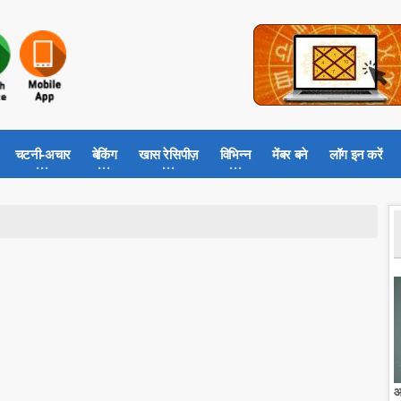
चटनी-अचार
बेकिंग
खास रेसिपीज़
विभिन्न
मेंबर बने
लॉग इन करें
आ