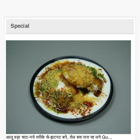
Special
आलू वड़ा चाट-नये तरीके से-झटपट बने, तेल बस जरा सा लगे Qu...