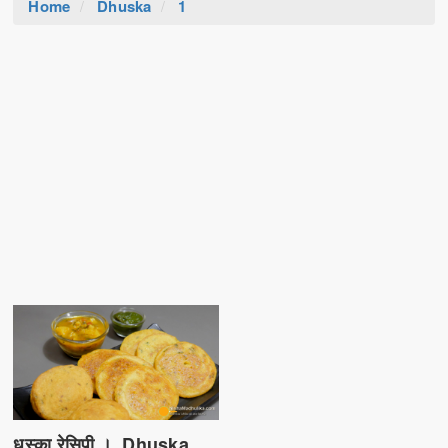
Home
Dhuska
1
धुस्का रेसिपी । Dhuska