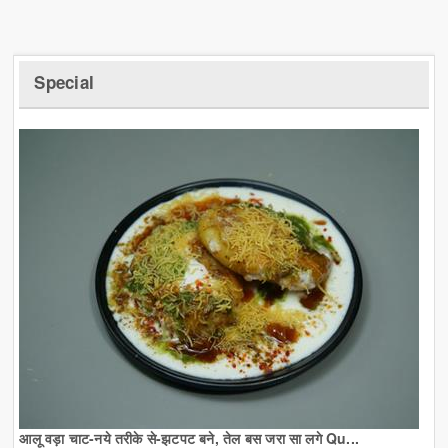
Special
आलू वड़ा चाट-नये तरीके से-झटपट बने, तेल बस जरा सा लगे Qu...