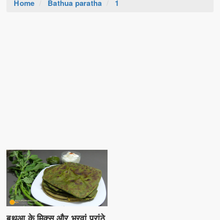
Home
Bathua paratha
1
बथुआ के मिक्स और भरवां परांठे