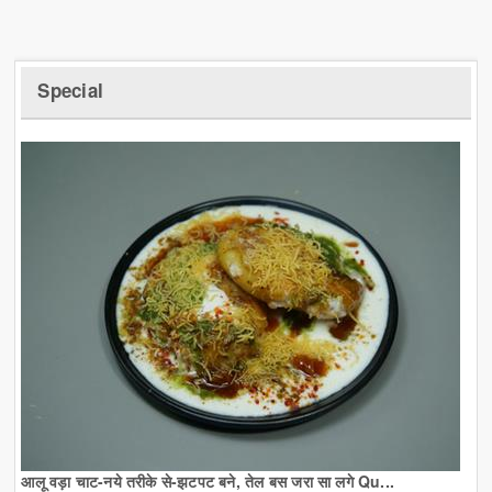
Special
आलू वड़ा चाट-नये तरीके से-झटपट बने, तेल बस जरा सा लगे Qu...