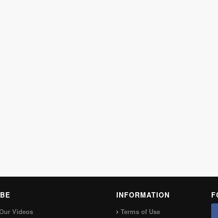
BE
INFORMATION
F
Our Videos
Terms of Use