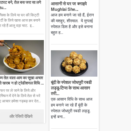
टपट बने, तेल बस जरा सा लगे
आसानी से घर पर बनाइये
u...
Mughlai She...
आज हम बनाने जा रहे हैं, ईरान
्नैक्स के लिये या घर की किट्टी
ार्टी के लिये खास आज हम बनाने
की मशहूर, शीरमाल. ये मुगलई
ा रहे हैं आलू वड़ा चाट. इ...
स्पेशल डिश है और इसे बनाना
बहुत ह...
म तेल वाला आम का सूखा अचार
बूंदी के स्पेशल जोधपुरी रबडी
ो खराब न हो ट्रेडीशनल विधि ...
लड्डू-टिप्स के साथ आसान
फर पर ले जाने के लिये और
तरी...
िफ्फिन में देने के लिये तेल से भरे
एक आसान विधि के साथ आज
ुए आचार हमेशा गड़बड़ कर देत...
हम बनाने जा रहे हैं बूंदी के
स्पेशल जोधपुरी रबडी लड्डू.
और रेसिपी देखिये
इन्हें बना...