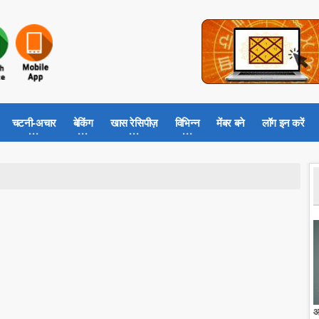
चटनी-अचार
बेकिंग
खास रेसिपीज़
विभिन्न
मेंबर बने
लॉग इन करें
आ