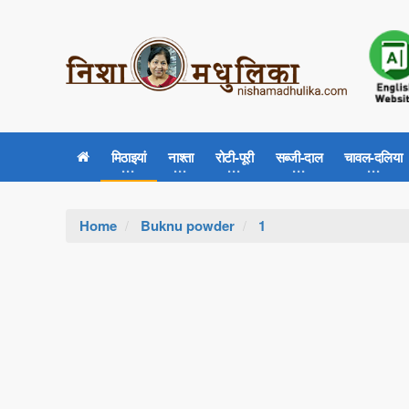
मिठाइयां
नाश्ता
रोटी-पूरी
सब्जी-दाल
चावल-दलिया
Home
Buknu powder
1