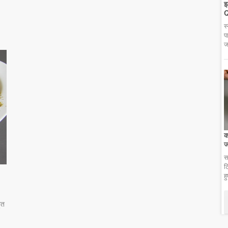
झ
Q
स
प
ज
क
ज
स
ट
ह
ुत