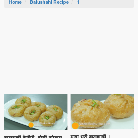
Home
Balushahi Recipe
1
मावा भरी बालूशाही ।
बालूशाही रेसीपी- होली स्पेशल