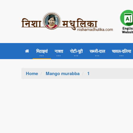
मिठाइयां
नाश्ता
रोटी-पूरी
सब्जी-दाल
चावल-दलिया
Home
Mango murabba
1