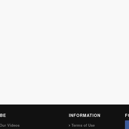
BE
INFORMATION
F
Our Videos
Terms of Use