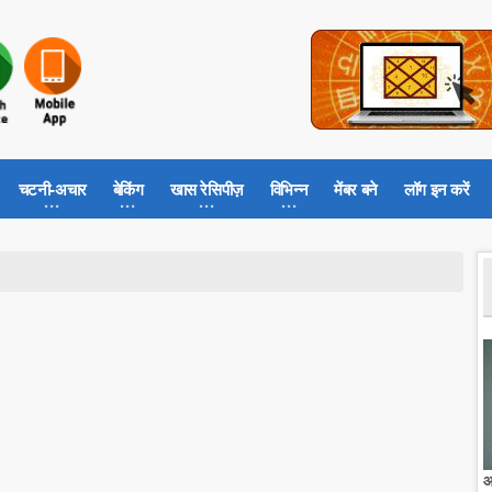
चटनी-अचार
बेकिंग
खास रेसिपीज़
विभिन्न
मेंबर बने
लॉग इन करें
आ