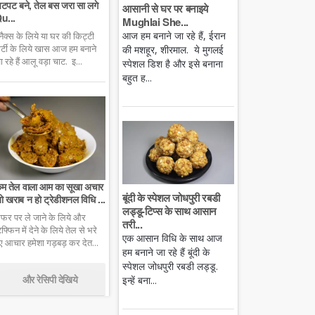
टपट बने, तेल बस जरा सा लगे
आसानी से घर पर बनाइये
u...
Mughlai She...
आज हम बनाने जा रहे हैं, ईरान
्नैक्स के लिये या घर की किट्टी
ार्टी के लिये खास आज हम बनाने
की मशहूर, शीरमाल. ये मुगलई
ा रहे हैं आलू वड़ा चाट. इ...
स्पेशल डिश है और इसे बनाना
बहुत ह...
म तेल वाला आम का सूखा अचार
बूंदी के स्पेशल जोधपुरी रबडी
ो खराब न हो ट्रेडीशनल विधि ...
लड्डू-टिप्स के साथ आसान
फर पर ले जाने के लिये और
तरी...
िफ्फिन में देने के लिये तेल से भरे
एक आसान विधि के साथ आज
ुए आचार हमेशा गड़बड़ कर देत...
हम बनाने जा रहे हैं बूंदी के
स्पेशल जोधपुरी रबडी लड्डू.
और रेसिपी देखिये
इन्हें बना...