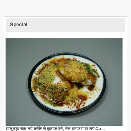
Special
आलू वड़ा चाट-नये तरीके से-झटपट बने, तेल बस जरा सा लगे Qu...