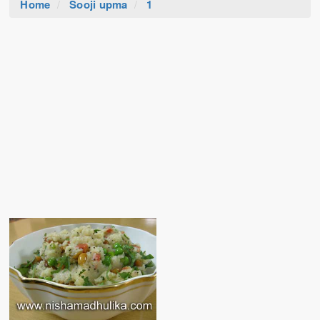
Home
Sooji upma
1