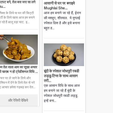
टपट बने, तेल बस जरा सा लगे
आसानी से घर पर बनाइये
u...
Mughlai She...
आज हम बनाने जा रहे हैं, ईरान
्नैक्स के लिये या घर की किट्टी
ार्टी के लिये खास आज हम बनाने
की मशहूर, शीरमाल. ये मुगलई
ा रहे हैं आलू वड़ा चाट. इ...
स्पेशल डिश है और इसे बनाना
बहुत ह...
म तेल वाला आम का सूखा अचार
बूंदी के स्पेशल जोधपुरी रबडी
ो खराब न हो ट्रेडीशनल विधि ...
लड्डू-टिप्स के साथ आसान
फर पर ले जाने के लिये और
तरी...
िफ्फिन में देने के लिये तेल से भरे
एक आसान विधि के साथ आज
ुए आचार हमेशा गड़बड़ कर देत...
हम बनाने जा रहे हैं बूंदी के
स्पेशल जोधपुरी रबडी लड्डू.
और रेसिपी देखिये
इन्हें बना...