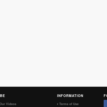
BE
INFORMATION
F
Our Videos
Terms of Use