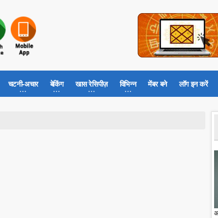
चटनी-अचार
बेकिंग
खास रेसिपीज़
विभिन्न
मेंबर बने
लॉग इन करें
आ