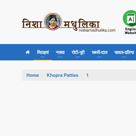
मिठाइयां
नाश्ता
रोटी-पूरी
सब्जी-दाल
चावल-दलिया
Home
Khopra Patties
1