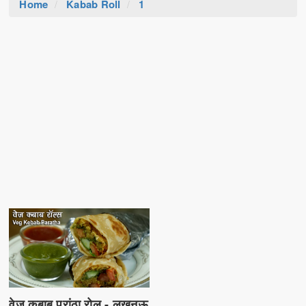
Home
Kabab Roll
1
वेज कबाब परांठा रोल - लखनऊ