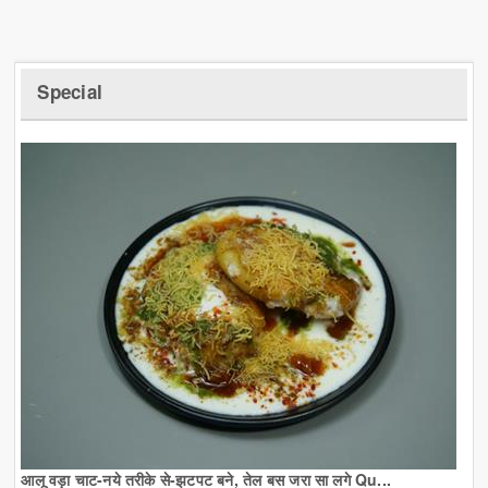
Special
आलू वड़ा चाट-नये तरीके से-झटपट बने, तेल बस जरा सा लगे Qu...