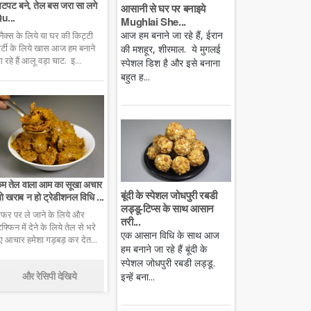
टपट बने, तेल बस जरा सा लगे
आसानी से घर पर बनाइये
u...
Mughlai She...
आज हम बनाने जा रहे हैं, ईरान
्नैक्स के लिये या घर की किट्टी
ार्टी के लिये खास आज हम बनाने
की मशहूर, शीरमाल. ये मुगलई
ा रहे हैं आलू वड़ा चाट. इ...
स्पेशल डिश है और इसे बनाना
बहुत ह...
म तेल वाला आम का सूखा अचार
बूंदी के स्पेशल जोधपुरी रबडी
ो खराब न हो ट्रेडीशनल विधि ...
लड्डू-टिप्स के साथ आसान
फर पर ले जाने के लिये और
तरी...
िफ्फिन में देने के लिये तेल से भरे
एक आसान विधि के साथ आज
ुए आचार हमेशा गड़बड़ कर देत...
हम बनाने जा रहे हैं बूंदी के
स्पेशल जोधपुरी रबडी लड्डू.
और रेसिपी देखिये
इन्हें बना...