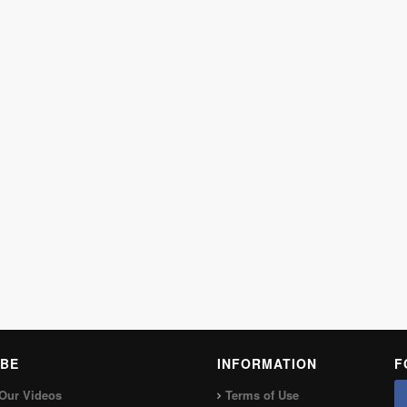
BE
INFORMATION
F
Our Videos
Terms of Use