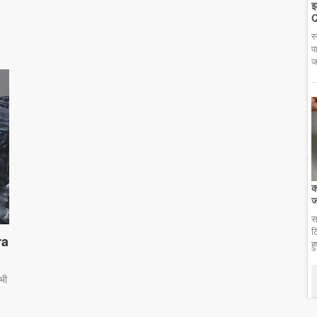
झ
Q
स
प
ज
क
ज
स
ट
ra
ह
भी