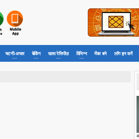
चटनी-अचार
बेकिंग
खास रेसिपीज़
विभिन्न
मेंबर बने
लॉग इन करें
आ