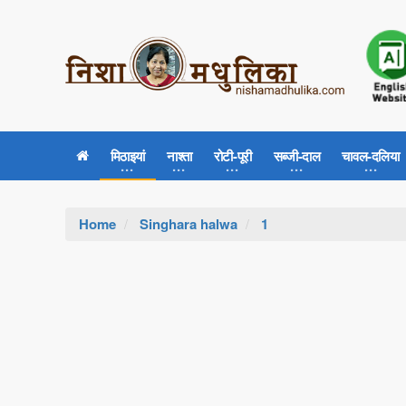
मिठाइयां
नाश्ता
रोटी-पूरी
सब्जी-दाल
चावल-दलिया
Home
Singhara halwa
1