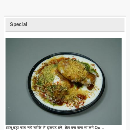
Special
आलू वड़ा चाट-नये तरीके से-झटपट बने, तेल बस जरा सा लगे Qu...