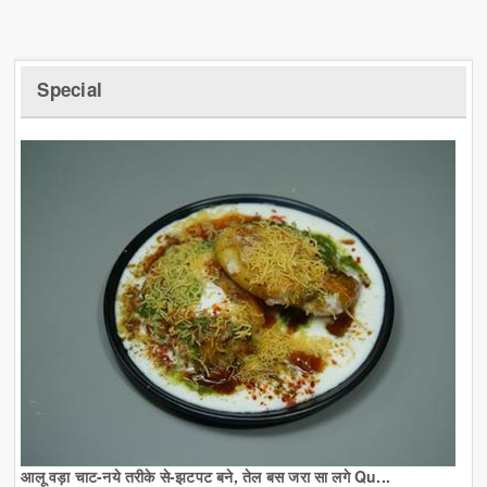
Special
आलू वड़ा चाट-नये तरीके से-झटपट बने, तेल बस जरा सा लगे Qu...