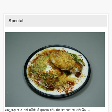
Special
आलू वड़ा चाट-नये तरीके से-झटपट बने, तेल बस जरा सा लगे Qu...