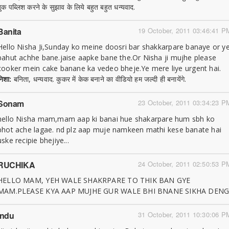
बुक पब्लिश करने के सुझाव के लिये बहुत बहुत धन्यवाद.
Banita
19 October, 2011 03:46:41 P
Hello Nisha Ji,Sunday ko meine doosri bar shakkarpare banaye or y
bahut achhe bane.jaise aapke bane the.Or Nisha ji mujhe please
cooker mein cake banane ka vedeo bheje.Ye mere liye urgent hai.
निशा:
बनिता, धन्यवाद. कुकर में केक बनाने का वीडियो हम जल्दी ही बनायेंगे.
Sonam
23 October, 2011 03:34:23 P
hello Nisha mam,mam aap ki banai hue shakarpare hum sbh ko
bhot ache lagae. nd plz aap muje namkeen mathi kese banate hai
uske recipie bhejiye...
RUCHIKA
24 October, 2011 02:50:53 P
HELLO MAM, YEH WALE SHAKRPARE TO THIK BAN GYE
MAM.PLEASE KYA AAP MUJHE GUR WALE BHI BNANE SIKHA DENG
Indu
31 October, 2011 10:30:06 P