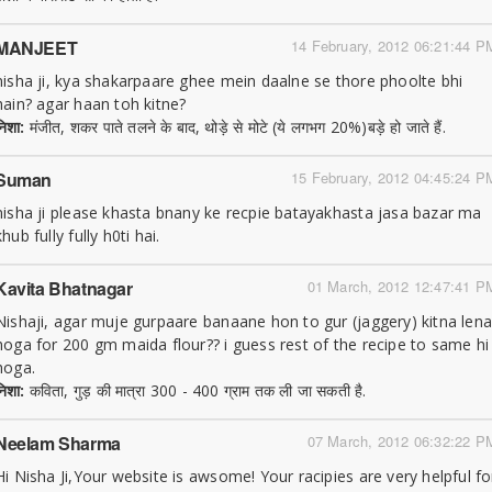
MANJEET
14 February, 2012 06:21:44 P
nisha ji, kya shakarpaare ghee mein daalne se thore phoolte bhi
hain? agar haan toh kitne?
निशा:
मंजीत, शकर पाते तलने के बाद, थोड़े से मोटे (ये लगभग 20%)बड़े हो जाते हैं.
Suman
15 February, 2012 04:45:24 P
nisha ji please khasta bnany ke recpie batayakhasta jasa bazar ma
khub fully fully h0ti hai.
Kavita Bhatnagar
01 March, 2012 12:47:41 P
Nishaji, agar muje gurpaare banaane hon to gur (jaggery) kitna len
hoga for 200 gm maida flour?? i guess rest of the recipe to same hi
hoga.
निशा:
कविता, गुड़ की मात्रा 300 - 400 ग्राम तक ली जा सकती है.
Neelam Sharma
07 March, 2012 06:32:22 P
Hi Nisha Ji,Your website is awsome! Your racipies are very helpful fo