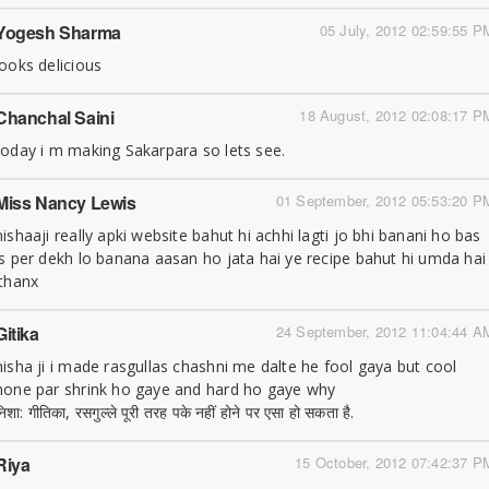
Yogesh Sharma
05 July, 2012 02:59:55 P
looks delicious
Chanchal Saini
18 August, 2012 02:08:17 P
today i m making Sakarpara so lets see.
Miss Nancy Lewis
01 September, 2012 05:53:20 P
nishaaji really apki website bahut hi achhi lagti jo bhi banani ho bas
is per dekh lo banana aasan ho jata hai ye recipe bahut hi umda hai
.thanx
Gitika
24 September, 2012 11:04:44 A
nisha ji i made rasgullas chashni me dalte he fool gaya but cool
hone par shrink ho gaye and hard ho gaye why
निशा: गीतिका, रसगुल्ले पूरी तरह पके नहीं होने पर एसा हो सकता है.
Riya
15 October, 2012 07:42:37 P