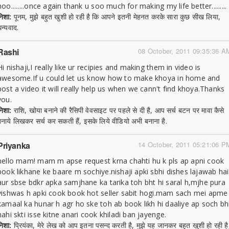
hoo........once again thank u soo much for making my life better.........
निशा:
पूनम, मुझे बहुत खुशी हो रही है कि आपने इतनी मेहनत करके सारा कुछ सीख लिया,
धन्यवाद.
Rashi
08 October, 2011 09:35:36 A
Hi nishaji,I really like ur recipies and making them in video is
awesome.If u could let us know how to make khoya in home and
post a video it will really help us when we cann't find khoya.Thanks
you.
निशा:
राशि, खोया बनाने की रैसिपी वेवसाइट पर पहले से दी है, आप सर्च बटन पर मावा कैसे
बनाये लिखकर सर्च कर सकती हैं, इसके लिये वीडियो अभी बनाना है.
Priyanka
14 October, 2011 05:21:06 P
hello mam! mam m apse request krna chahti hu k pls ap apni cook
book likhane ke baare m sochiye.nishaji apki sbhi dishes lajawab hai
aur sbse bdkr apka samjhane ka tarika toh bht hi saral h,mjhe pura
vishwas h apki cook book hot seller sabit hogi.mam sach mei apme
kamaal ka hunar h agr ho ske toh ab book likh hi daaliye ap soch bh
nahi skti isse kitne anari cook khiladi ban jayenge.
निशा:
प्रियंका, मेरे लेख को आप इतना पसन्द करती है, मुझे यह जानकर बहुत खुशी हो रही है