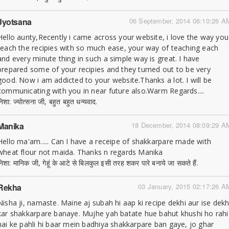
Jyotsana
06 September, 2014 06:10:26 A
Hello aunty,Recently i came across your website, i love the way you
teach the recipies with so much ease, your way of teaching each
and every minute thing in such a simple way is great. I have
prepared some of your recipies and they turned out to be very
good. Now i am addicted to your website.Thanks a lot. I will be
communicating with you in near future also.Warm Regards....
निशा: ज्योत्सना जी, बहुत बहुत धन्यवाद.
Manika
18 December, 2014 08:09:29 A
Hello ma'am..... Can I have a receipe of shakkarpare made with
wheat flour not maida. Thanks n regards Manika
निशा: मानिक जी, गेहूं के आटे से बिलकुल इसी तरह शकर पारे बनाये जा सकते हैं.
Rekha
03 January, 2015 02:17:26 A
Nisha ji, namaste. Maine aj subah hi aap ki recipe dekhi aur ise dek
kar shakkarpare banaye. Mujhe yah batate hue bahut khushi ho rahi
hai ke pahli hi baar mein badhiya shakkarpare ban gaye, jo ghar