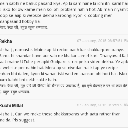
mein sabhi ne bahut pasand kiye. Ap ki samjhane ki idhi itni saral hai
ki isko follow karne mein koi bhi problem nahin hoti.Ab main niyami
roop se aap ki website dekha karoongi kyon ki cooking meri
manpasand hobby hai.
निशा: रेखा जी, बहुत बहुत धन्यवाद.
Rekha
07 January, 2015 08:57:51 P
Nisha ji, namaste. Maine ap ki recipe padh kar shakkarpare banye.
Bahut hi shandar bane aur sab ne khakar tareef kari. Dhanyavad.Kal
raat maine UTube per apki Gudpare ki recipe ka video dekha. Ye apk
is website per nahin hai. Mera ap se nivedan hai ki ap ye recipe
yahan bhi dalen, kyon ki yahan iski written jaankari bhi hoti hai. Isko
hum kabhi bhi dekh sakte hain.
निशा: रेखा जी, गुड़ पारे की रेसिपी मेरे चैनल पर उपलब्ध है, हम इसे वेबसाइट पर भी डाल देते
ैं, बहुत बहुत धन्यवाद.
Ruchi Mittal
27 January, 2015 01:25:09 A
Nisha Ji, Can we make these shakkarparas with aata rather than
maida. Pls suggest.