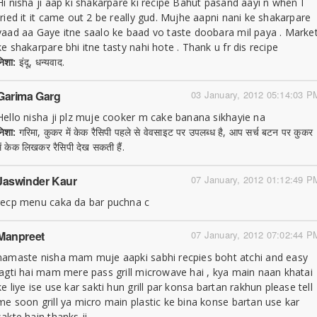
Hi nisha ji aap ki shakarpare ki recipe Bahut pasand aayi n when I
tried it it came out 2 be really gud. Mujhe aapni nani ke shakarpare
yaad aa Gaye itne saalo ke baad vo taste doobara mil paya . Marke
ke shakarpare bhi itne tasty nahi hote . Thank u fr dis recipe
निशा:
इंदू, धन्यवाद.
Garima Garg
03 January, 2012 05:14:03 P
Hello nisha ji plz muje cooker m cake banana sikhayie na
निशा:
गरिमा, कुकर में केक रैसिपी पहले से वेवसाइट पर उपलब्ध है, आप सर्च बटन पर कुकर
में केक लिखकर रैसिपी देख सकती हैं.
Jaswinder Kaur
07 January, 2012 01:12:49 P
recp menu caka da bar puchna c
Manpreet
07 January, 2012 07:02:44 P
namaste nisha mam muje aapki sabhi recpies boht atchi and easy
lagti hai mam mere pass grill microwave hai , kya main naan khatai
ke liye ise use kar sakti hun grill par konsa bartan rakhun please tell
me soon grill ya micro main plastic ke bina konse bartan use kar
sakte hain thanks ji