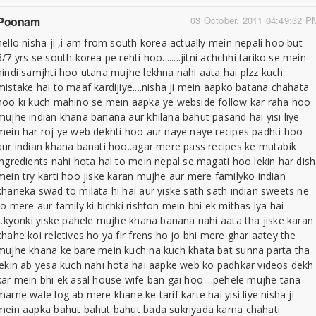
Poonam
03 October, 2011 04:49:32 P
hello nisha ji ,i am from south korea actually mein nepali hoo but
6/7 yrs se south korea pe rehti hoo........jitni achchhi tariko se mein
hindi samjhti hoo utana mujhe lekhna nahi aata hai plzz kuch
mistake hai to maaf kardijiye....nisha ji mein aapko batana chahata
hoo ki kuch mahino se mein aapka ye webside follow kar raha hoo
mujhe indian khana banana aur khilana bahut pasand hai yisi liye
mein har roj ye web dekhti hoo aur naye naye recipes padhti hoo
aur indian khana banati hoo..agar mere pass recipes ke mutabik
ingredients nahi hota hai to mein nepal se magati hoo lekin har dish
mein try karti hoo jiske karan mujhe aur mere familyko indian
khaneka swad to milata hi hai aur yiske sath sath indian sweets ne
to mere aur family ki bichki rishton mein bhi ek mithas lya hai
...kyonki yiske pahele mujhe khana banana nahi aata tha jiske karan
chahe koi reletives ho ya fir frens ho jo bhi mere ghar aatey the
mujhe khana ke bare mein kuch na kuch khata bat sunna parta tha
lekin ab yesa kuch nahi hota hai aapke web ko padhkar videos dekh
kar mein bhi ek asal house wife ban gai hoo ...pehele mujhe tana
marne wale log ab mere khane ke tarif karte hai yisi liye nisha ji
mein aapka bahut bahut bahut bada sukriyada karna chahati