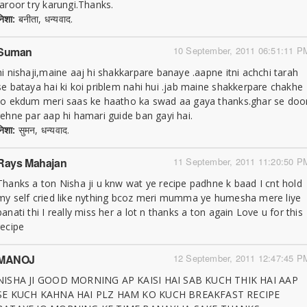
jaroor try karungi.Thanks.
निशा:
बनीता, धन्यवाद.
Suman
10 September, 2011 06:51:11 P
hi nishaji,maine aaj hi shakkarpare banaye .aapne itni achchi tarah
se bataya hai ki koi priblem nahi hui .jab maine shakkerpare chakhe
to ekdum meri saas ke haatho ka swad aa gaya thanks.ghar se doo
rehne par aap hi hamari guide ban gayi hai.
निशा:
सुमन, धन्यवाद.
Rays Mahajan
11 September, 2011 11:20:50 P
Thanks a ton Nisha ji u knw wat ye recipe padhne k baad I cnt hold
my self cried like nything bcoz meri mumma ye humesha mere liye
banati thi I really miss her a lot n thanks a ton again Love u for this
recipe
MANOJ
12 September, 2011 12:47:45 P
NISHA JI GOOD MORNING AP KAISI HAI SAB KUCH THIK HAI AAP
SE KUCH KAHNA HAI PLZ HAM KO KUCH BREAKFAST RECIPE