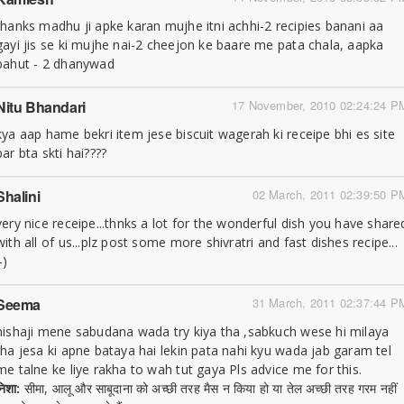
thanks madhu ji apke karan mujhe itni achhi-2 recipies banani aa
gayi jis se ki mujhe nai-2 cheejon ke baare me pata chala, aapka
bahut - 2 dhanywad
Nitu Bhandari
17 November, 2010 02:24:24 P
kya aap hame bekri item jese biscuit wagerah ki receipe bhi es site
par bta skti hai????
Shalini
02 March, 2011 02:39:50 P
very nice receipe...thnks a lot for the wonderful dish you have share
with all of us...plz post some more shivratri and fast dishes recipe...
-)
Seema
31 March, 2011 02:37:44 P
nishaji mene sabudana wada try kiya tha ,sabkuch wese hi milaya
tha jesa ki apne bataya hai lekin pata nahi kyu wada jab garam tel
me talne ke liye rakha to wah tut gaya Pls advice me for this.
निशा:
सीमा, आलू और साबूदाना को अच्छी तरह मैस न किया हो या तेल अच्छी तरह गरम नहीं