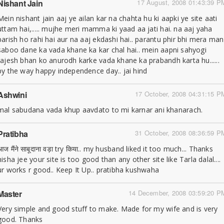
Nishant Jain
17 August, 2008 01:43:39 P
Mein nishant jain aaj ye ailan kar na chahta hu ki aapki ye site aati
uttam hai,..... mujhe meri mamma ki yaad aa jati hai. na aaj yaha
barish ho rahi hai aur na aaj ekdashi hai.. parantu phir bhi mera man
saboo dane ka vada khane ka kar chal hai.. mein aapni sahyogi
rajesh bhan ko anurodh karke vada khane ka prabandh karta hu......
by the way happy independence day.. jai hind
Ashwini
17 October, 2008 04:31:15 P
mal sabudana vada khup aavdato to mi karnar ani khanarach.
Pratibha
31 October, 2008 08:36:59 P
आज मैंने साबूदाना वड़ा try किया.. my husband liked it too much... Thanks
nisha jee your site is too good than any other site like Tarla dalal....
ur works r good.. Keep It Up.. pratibha kushwaha
Master
14 December, 2008 03:59:20 P
Very simple and good stuff to make. Made for my wife and is very
good. Thanks