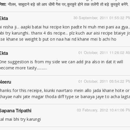
निशा:
नीलम, साबूदाने बड़े को आप धीमी गैस पर,कुरकुरे होने तक तलेंगी तो बड़े कुरकुरे बनेंगे.
Ekta
30 September, 2011 01:55:32 P
hi nisha ji... aapki batai hui recipe kon padte hi muh mei pani aa gya.
abi try karunghi.. thanx 4 dis recipe... plz kuch aur aisi recipe btaiye ji
sse khane se weight b put on naa hai nd khane mei b achi ho
Ekta
01 October, 2011 11:26:02 A
One suggestion is from my side we can add jira also in dat it will
become more tasty...........
Neeru
01 October, 2011 05:54:22 P
thanks for this receipe, kiunki navrtaro mein allo jada khane hote or
khayae nahi jate magar thoda diff type se banaya jaye to acha lagt
Sapana Tripathi
03 February, 2012 10:41:06 P
kal mai bhi try karungi