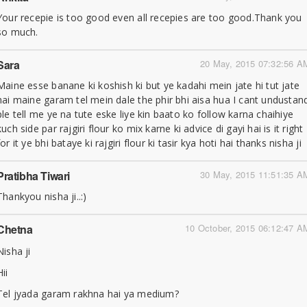
Your recepie is too good even all recepies are too good.Thank you
so much.
Sara
20 May, 2015 07:32:56 A
Maine esse banane ki koshish ki but ye kadahi mein jate hi tut jate
hai maine garam tel mein dale the phir bhi aisa hua I cant undustan
ple tell me ye na tute eske liye kin baato ko follow karna chaihiye
kuch side par rajgiri flour ko mix karne ki advice di gayi hai is it right
for it ye bhi bataye ki rajgiri flour ki tasir kya hoti hai thanks nisha ji
Pratibha Tiwari
30 May, 2015 11:51:35 A
Thankyou nisha ji..:)
Chetna
10 October, 2015 06:12:47 A
Nisha ji
Hii
Tel jyada garam rakhna hai ya medium?