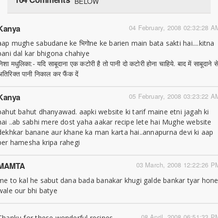
BELOW
Kanya
04 February, 2008 02:32:28 A
aap mughe sabudane ke भिगोne ke barien main bata sakti hai....kitna
pani dal kar bhigona chahiye
निशा मधुलिका:- यदि साबूदाना एक कटोरी है तो पानी दो कटोरी होना चाहिये. बाद में साबूदाने स
अतिरिक्त पानी निकाल कर फैंक दें
Kanya
05 February, 2008 03:23:22 A
bahut bahut dhanyawad. aapki website ki tarif maine etni jagah ki
hai ..ab sabhi mere dost yaha aakar recipe lete hai Mughe website
dekhkar banane aur khane ka man karta hai..annapurna devi ki aap
per hamesha kripa rahegi
MAMTA
03 March, 2008 12:22:26 P
me to kal he sabut dana bada banakar khugi galde bankar tyar hon
wale our bhi batye
08 April, 2008 06:51:33 P
Thanku for these wonderful recipes.