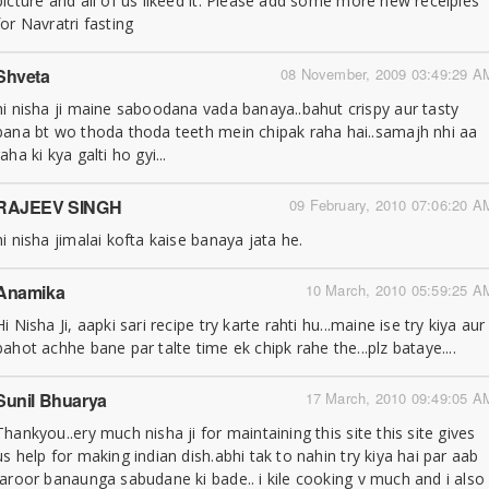
picture and all of us likeed it. Please add some more new receipies
for Navratri fasting
Shveta
08 November, 2009 03:49:29 A
hi nisha ji maine saboodana vada banaya..bahut crispy aur tasty
bana bt wo thoda thoda teeth mein chipak raha hai..samajh nhi aa
raha ki kya galti ho gyi...
RAJEEV SINGH
09 February, 2010 07:06:20 A
hi nisha jimalai kofta kaise banaya jata he.
Anamika
10 March, 2010 05:59:25 A
Hi Nisha Ji, aapki sari recipe try karte rahti hu...maine ise try kiya aur
bahot achhe bane par talte time ek chipk rahe the...plz bataye....
Sunil Bhuarya
17 March, 2010 09:49:05 A
Thankyou..ery much nisha ji for maintaining this site this site gives
us help for making indian dish.abhi tak to nahin try kiya hai par aab
jaroor banaunga sabudane ki bade.. i kile cooking v much and i also