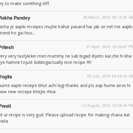
try to make somthing diff.
Rekha Pandey
26 March, 2010 09:19:35 A
nisha je aapki receipes mujhe bahut pasand hai jab se net me aapki
friend ho gai hoo...
Pritesh
01 April, 2010 12:39:47 P
very very tastylekin meri mummy ne sab bigad diyeto kacche hi kha
liye hamne tojust kiddingactually nice recipe !!!!!
Yogita
25 July, 2010 04:48:42 A
hume aapki reciepe bhut achi lagi thanks and plz aap hume aese hi
new new reciepe bhejte rhna
Preeti
13 August, 2010 12:26:49 P
Hi ur recipe is very gud. Please upload recipe for making chana dal
vada.