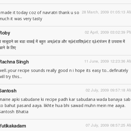
28 March, 2009 01:05:13 A
i made it today coz of navratri thank u so
much it was very tasty
Roby
02 April, 2009 03:02:39 P
ये साबूदाने का बडा वाकई में बहुत अच्â€छ और स्â€वादिष्â€ट व्â€यंजन है उपवास में
खाने के लिए
Rachna Singh
11 June, 2009 12:23:36 A
well..your recipe sounds really good n i hope its easy to...definately
will try this...
Santosh
02 July, 2009 09:57:18 A
maine apki sabudane ki recipe padh kar sabudana wada banaya sab
ko bahut pasand aaya. likhte hua bhi sawad muhn mein me aaya.
Santosh Bhatia
Yutikakadam
07 July, 2009 08:57:25 A