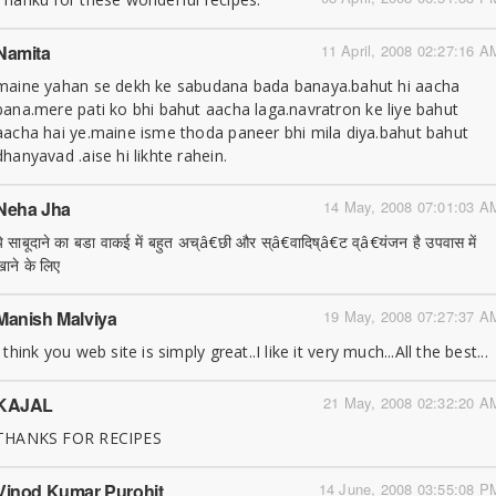
Namita
11 April, 2008 02:27:16 A
maine yahan se dekh ke sabudana bada banaya.bahut hi aacha
bana.mere pati ko bhi bahut aacha laga.navratron ke liye bahut
aacha hai ye.maine isme thoda paneer bhi mila diya.bahut bahut
dhanyavad .aise hi likhte rahein.
Neha Jha
14 May, 2008 07:01:03 A
ये साबूदाने का बडा वाकई में बहुत अच्â€छी और स्â€वादिष्â€ट व्â€यंजन है उपवास में
खाने के लिए
Manish Malviya
19 May, 2008 07:27:37 A
I think you web site is simply great..I like it very much...All the best...
KAJAL
21 May, 2008 02:32:20 A
THANKS FOR RECIPES
Vinod Kumar Purohit
14 June, 2008 03:55:08 P