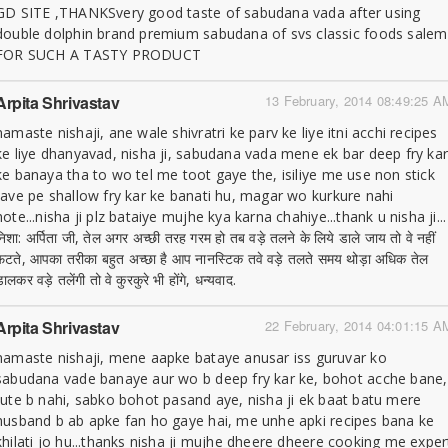
GD SITE ,THANKSvery good taste of sabudana vada after using
double dolphin brand premium sabudana of svs classic foods salem
FOR SUCH A TASTY PRODUCT
Arpita Shrivastav
13 February, 2014 08:49:25 A
namaste nishaji, ane wale shivratri ke parv ke liye itni acchi recipes
ke liye dhanyavad, nisha ji, sabudana vada mene ek bar deep fry ka
ke banaya tha to wo tel me toot gaye the, isiliye me use non stick
tave pe shallow fry kar ke banati hu, magar wo kurkure nahi
hote...nisha ji plz bataiye mujhe kya karna chahiye...thank u nisha ji...
निशा: अर्पिता जी, तेल अगर अच्छी तरह गरम हो तब वड़े तलने के लिये डाले जाय तो वे नहीं
फटते, आपका तरीका बहुत अच्छा है आप नानस्टिक तवे वड़े तलते समय थोड़ा अधिक तेल
ालकर वड़े तलेंगी तो वे कुरकुरे भी होंगे, धन्यवाद.
Arpita Shrivastav
22 February, 2014 04:01:15 A
namaste nishaji, mene aapke bataye anusar iss guruvar ko
sabudana vade banaye aur wo b deep fry kar ke, bohot acche bane,
tute b nahi, sabko bohot pasand aye, nisha ji ek baat batu mere
husband b ab apke fan ho gaye hai, me unhe apki recipes bana ke
khilati jo hu...thanks nisha ji mujhe dheere dheere cooking me exper