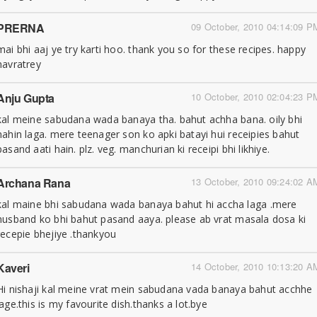
PRERNA
09 October, 2010 04:14:09 P
mai bhi aaj ye try karti hoo. thank you so for these recipes. happy
navratrey
Anju Gupta
10 October, 2010 02:04:23 P
kal meine sabudana wada banaya tha. bahut achha bana. oily bhi
nahin laga. mere teenager son ko apki batayi hui receipies bahut
pasand aati hain. plz. veg. manchurian ki receipi bhi likhiye.
Archana Rana
13 October, 2010 09:24:02 A
kal maine bhi sabudana wada banaya bahut hi accha laga .mere
husband ko bhi bahut pasand aaya. please ab vrat masala dosa ki
recepie bhejiye .thankyou
Kaveri
14 October, 2010 10:13:20 A
Hi nishaji kal meine vrat mein sabudana vada banaya bahut acchhe
lage.this is my favourite dish.thanks a lot.bye