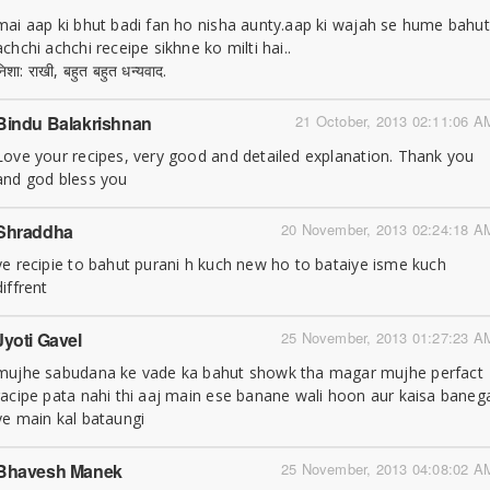
mai aap ki bhut badi fan ho nisha aunty.aap ki wajah se hume bahut
achchi achchi receipe sikhne ko milti hai..
निशा: राखी, बहुत बहुत धन्यवाद.
Bindu Balakrishnan
21 October, 2013 02:11:06 A
Love your recipes, very good and detailed explanation. Thank you
and god bless you
Shraddha
20 November, 2013 02:24:18 A
ye recipie to bahut purani h kuch new ho to bataiye isme kuch
diffrent
Jyoti Gavel
25 November, 2013 01:27:23 A
mujhe sabudana ke vade ka bahut showk tha magar mujhe perfact
racipe pata nahi thi aaj main ese banane wali hoon aur kaisa baneg
ye main kal bataungi
Bhavesh Manek
25 November, 2013 04:08:02 A