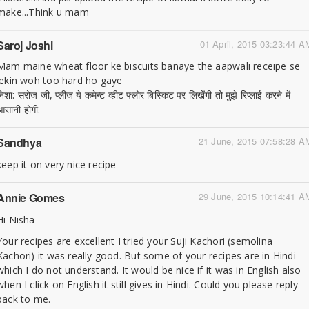
make...Think u mam
Saroj Joshi
01 April, 2015 03:23:44 A
Mam maine wheat floor ke biscuits banaye the aapwali receipe se
lekin woh too hard ho gaye
िशा: सरोज जी, प्लीज ये कमेन्ट व्हीट फ्लोर बिस्किट पर लिखेंगी तो मुझे रिप्लाई करने में
आसानी होगी.
Sandhya
21 June, 2015 07:58:28 A
keep it on very nice recipe
Annie Gomes
29 June, 2015 10:14:41 A
Hi Nisha
Your recipes are excellent I tried your Suji Kachori (semolina
Kachori) it was really good. But some of your recipes are in Hindi
which I do not understand. It would be nice if it was in English also
when I click on English it still gives in Hindi. Could you please reply
back to me.