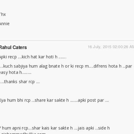
Thx
Annie
Rahul Caters
16 July, 2015 02:00:26 A
Apki recp ....kich hat kar hoti h ........
.....kuch sabjiya hum alag bnate h or ki recp m.....difrens hota h ...par
easy hota h..........
......thanks shar rcp ....
Kya hum bhi rcp ...share kar sakte h ........apki post par ....
Y hum apni rcp....shar kais kar sakte h ....jais apki ...side h