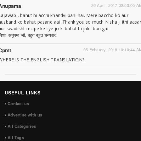
Anupama
26 April, 2017 02:53:05 A
Lajawab , bahut hi acchi khandvi bani hai. Mere baccho ko aur
husband ko bahut pasand aai .Thank you so much Nisha ji itni aasa
aur swadisht recipe ke liye jo ki bahut hi jaldi ban gai .
निशा: अनुपमा जी, बहुत बहुत धन्यवाद.
Cpmt
05 February, 2018 10:10:44 A
WHERE IS THE ENGLISH TRANSLATION?
USEFUL LINKS
Contact us
Advertise with us
All Categories
All Tags