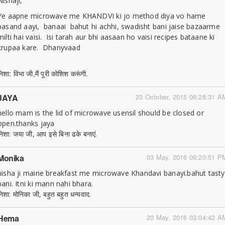
Nishaji,
Ye aapne microwave me KHANDVI ki jo method diya vo hame
pasand aayi, banaai bahut hi achhi, swadisht bani jaise bazaarme
milti hai vaisi. Isi tarah aur bhi aasaan ho vaisi recipes bataane ki
krupaa kare. Dhanyvaad
निशा: विभा जी,मैं पूरी कोशिश करूंगी.
JAYA
23 October, 2015 06:28:31 A
hello mam is the lid of microwave usensil should be closed or
open.thanks jaya
निशा: जया जी, आप इसे बिना ढके बनाएं.
Monika
03 May, 2016 09:20:51 P
nisha ji maine breakfast me microwave Khandavi banayi.bahut tasty
bani. Itni ki mann nahi bhara.
निशा: मोनिका जी, बहुत बहुत धन्यवाद.
Hema
20 May, 2016 03:04:42 A