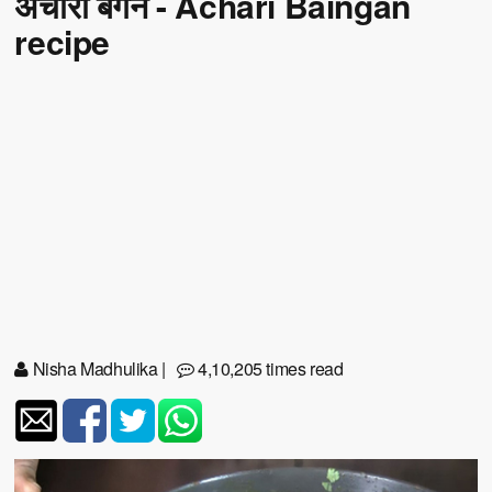
अचारी बैगन - Achari Baingan
recipe
Nisha Madhulika
|
4,10,205 times read