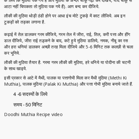
के लिये कि मुठिया पक गये है आप मुठिया के अन्दर चाकू गढ़ा कर देखिये, यदि चाकू से
आटा नहीं चिपकता तो मुठिया पक गये हैं). आग बन्द कर दीजिये.
लौकी की मुठिया थोड़ी ठंडी होने पर आधा इंच मोटे टुकड़े में काट लीजिये. अब इन
टुकड़ों को तड़का लगाना है.
कढ़ाई में तेल डालकर गरम कीजिये, गरम तेल में जीरा, राई, तिल, करी पत्ता और हींग
डाल दीजिये, जीरा राई तड़्कने के बाद, कटे हुये मुठिया डालिये, नमक, नीबू का रस
और हरा धनियां डालकर अच्छी तरह मिला दीजिये और 5-6 मिनिट तक कलछी से चला
कर भूनिये.
लौकी की मुठिया तैयार है. गरमा गरम लौकी की मुठिया, हरे धनिये या पोदीना की चटनी
के साथ खाइये.
इसी प्रकार से आटे में मैथी, पालक या पत्तागोभी मिला कर मैथी मुठिया (Methi Ki
Muthia), पालक मुठिया (Palak Ki Muthia) और पत्ता गोभी मुठिया बनाये जाते हैं.
4 -6 सदस्यों के लिये
समय - 50 मिनिट
Doodhi Muthia Recipe video