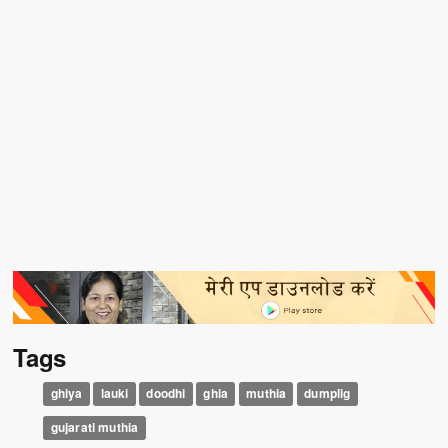
Tags
ghiya
lauki
doodhi
ghia
muthia
dumplig
gujarati muthia