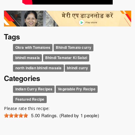
Tags
Okra with Tomatoes
Bhindi Tomato curry
bhindi masala
Bhindi Tamatar Ki Sabzi
north indian bhindi masala
bhindi curry
Categories
Indian Curry Recipes
Vegetable Fry Recipe
Featured Recipe
Please rate this recipe:
5.00
Ratings. (Rated by 1 people)