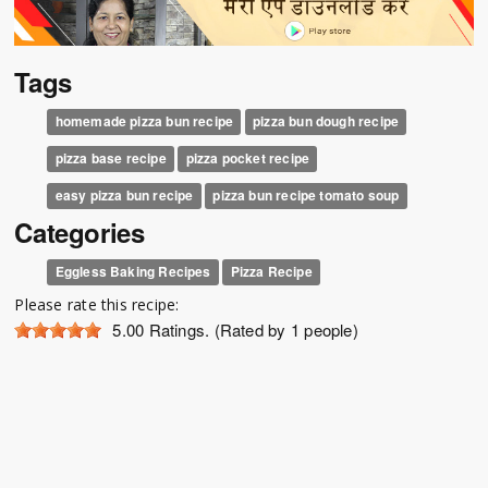
Tags
homemade pizza bun recipe
pizza bun dough recipe
pizza base recipe
pizza pocket recipe
easy pizza bun recipe
pizza bun recipe tomato soup
Categories
Eggless Baking Recipes
Pizza Recipe
Please rate this recipe:
5.00
Ratings. (Rated by 1 people)