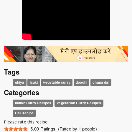
Tags
ghiya
lauki
vegetable curry
doodhi
chana dal
Categories
Indian Curry Recipes
Vegetarian Curry Recipes
Dal Recipe
Please rate this recipe:
5.00
Ratings. (Rated by 1 people)