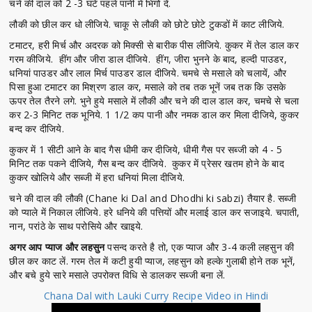
चने की दाल को 2 -3 घंटे पहले पानी में भिगो दें.
लौकी को छील कर धो लीजिये. चाकू से लौकी को छोटे छोटे टुकडों में काट लीजिये.
टमाटर, हरी मिर्च और अदरक को मिक्सी से बारीक पीस लीजिये. कुकर में तेल डाल कर
गरम कीजिये. हींग और जीरा डाल दीजिये. हींग, जीरा भुनने के बाद, हल्दी पाउडर,
धनियां पाउडर और लाल मिर्च पाउडर डाल दीजिये. चमचे से मसाले को चलायें, और
पिसा हुआ टमाटर का मिश्रण डाल कर, मसाले को तब तक भूनें जब तक कि उसके
ऊपर तेल तैरने लगे. भुने हुये मसाले में लौकी और चने की दाल डाल कर, चमचे से चला
कर 2-3 मिनिट तक भूनिये. 1 1/2 कप पानी और नमक डाल कर मिला दीजिये, कुकर
बन्द कर दीजिये.
कुकर में 1 सीटी आने के बाद गैस धीमी कर दीजिये, धीमी गैस पर सब्जी को 4 - 5
मिनिट तक पकने दीजिये, गैस बन्द कर दीजिये. कुकर में प्रेसर खतम होने के बाद
कुकर खोलिये और सब्जी में हरा धनियां मिला दीजिये.
चने की दाल की लौकी (Chane ki Dal and Dhodhi ki sabzi) तैयार है. सब्जी
को प्याले में निकाल लीजिये. हरे धनिये की पत्तियों और मलाई डाल कर सजाइये. चपाती,
नान, परांठे के साथ परोसिये और खाइये.
अगर आप प्याज और लहसुन
पसन्द करते है तो, एक प्याज और 3-4 कली लहसुन की
छील कर काट लें. गरम तेल में कटी हुयी प्याज, लहसुन को हल्के गुलाबी होने तक भूनें,
और बचे हुये सारे मसाले उपरोक्त विधि से डालकर सब्जी बना लें.
Chana Dal with Lauki Curry Recipe Video in Hindi