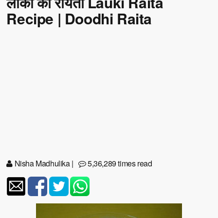
लौकी का रायता Lauki Raita
Recipe | Doodhi Raita
Nisha Madhulika
|
5,36,289 times read