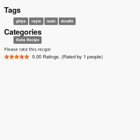
Tags
ghiya
rayta
lauki
doodhi
Categories
Raita Recipe
Please rate this recipe:
5.00
Ratings. (Rated by 1 people)