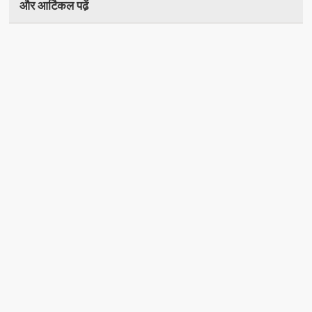
और आर्टिकल पढे़ं