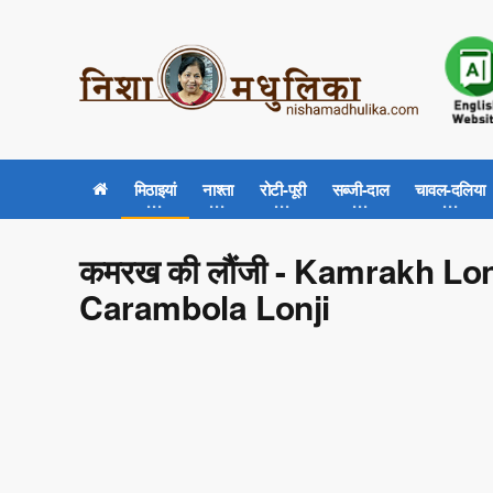
मिठाइयां
नाश्ता
रोटी-पूरी
सब्जी-दाल
चावल-दलिया
कमरख की लौंजी - Kamrakh Lon
Carambola Lonji