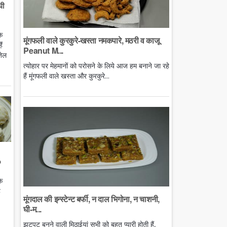
घी
े
मूंगफली वाले कुरकुरे-खस्ता नमकपारे, मठरी व काजू
ं
Peanut M...
तेल
त्योहार पर मेहमानों को परोसने के लिये आज हम बनाने जा रहे
हैं मूंगफली वाले खस्ता और कुरकुरे...
o
े
ै
मूंगदाल की इन्स्टेन्ट बर्फी, न दाल भिगोना, न चाशनी,
घी-म...
झटपट बनने वाली मिठाईयां सभी को बहुत प्यारी होती हैं,