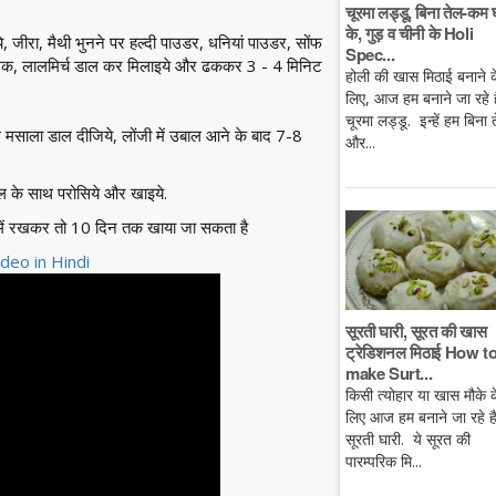
चूरमा लड्डू, बिना तेल-कम 
के, गुड़ व चीनी के Holi
े, जीरा, मैथी भुनने पर हल्दी पाउडर, धनियां पाउडर, सोंफ
Spec...
 नमक, लालमिर्च डाल कर मिलाइये और ढककर 3 - 4 मिनिट
होली की खास मिठाई बनाने क
लिए, आज हम बनाने जा रहे है
चूरमा लड्डू. इन्हें हम बिना 
 मसाला डाल दीजिये, लोंजी में उबाल आने के बाद 7-8
और...
ल के साथ परोसिये और खाइये.
में रखकर तो 10 दिन तक खाया जा सकता है
deo in Hindi
सूरती घारी, सूरत की खास
ट्रेडिशनल मिठाई How t
make Surt...
किसी त्योहार या खास मौके क
लिए आज हम बनाने जा रहे ह
सूरती घारी. ये सूरत की
पारम्परिक मि...