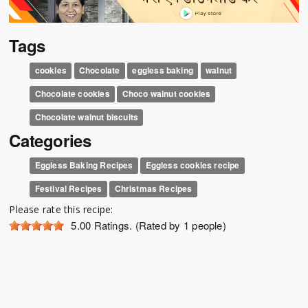
Tags
cookies
Chocolate
eggless baking
walnut
Chocolate cookies
Choco walnut cookies
Chocolate walnut biscuits
Categories
Eggless Baking Recipes
Eggless cookies recipe
Festival Recipes
Christmas Recipes
Please rate this recipe:
5.00
Ratings. (Rated by 1 people)