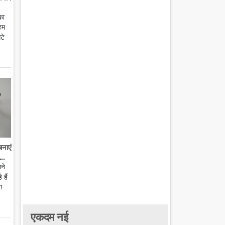
का
हम
टे
बनाएं
..
ाने
हैं
ा
एकदम नई