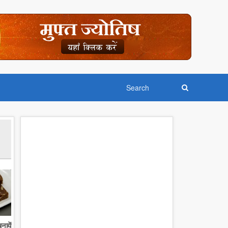
नायें