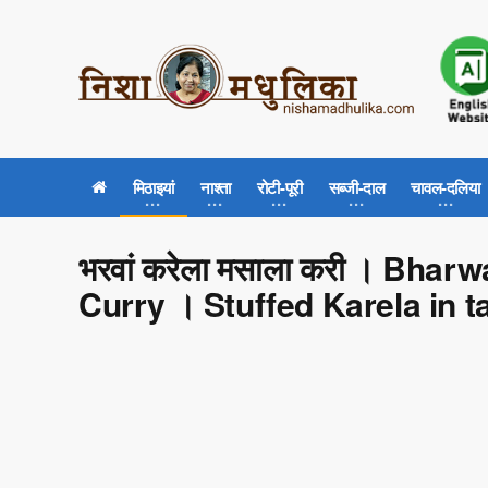
मिठाइयां
नाश्ता
रोटी-पूरी
सब्जी-दाल
चावल-दलिया
भरवां करेला मसाला करी । Bha
Curry । Stuffed Karela in 