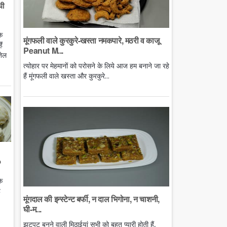
घी
े
मूंगफली वाले कुरकुरे-खस्ता नमकपारे, मठरी व काजू
ं
Peanut M...
तेल
त्योहार पर मेहमानों को परोसने के लिये आज हम बनाने जा रहे
हैं मूंगफली वाले खस्ता और कुरकुरे...
o
े
ै
मूंगदाल की इन्स्टेन्ट बर्फी, न दाल भिगोना, न चाशनी,
घी-म...
झटपट बनने वाली मिठाईयां सभी को बहुत प्यारी होती हैं,