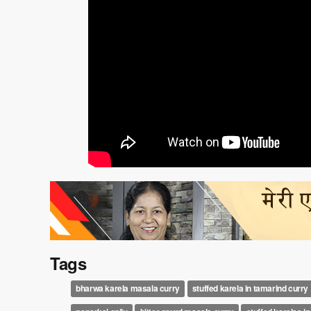
Tags
bharwa karela masala curry
stuffed karela in tamarind curry