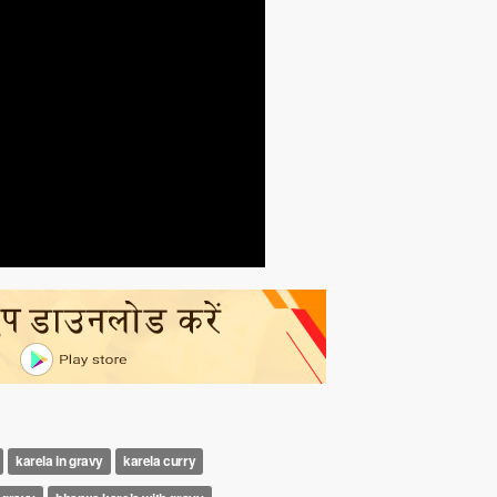
karela in gravy
karela curry