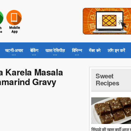
चटनी-अचार
बेकिंग
खास रेसिपीज़
विभिन्न
मेंबर बने
लॉग इन करें
rwa Karela Masala
Sweet
tamarind Gravy
Recipes
सिंघाडे की खास बर्फी आज ब