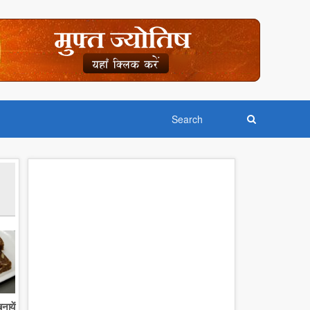
नायें