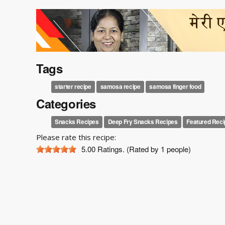
Tags
starter recipe
samosa recipe
samosa finger food
Categories
Snacks Recipes
Deep Fry Snacks Recipes
Featured Reci
Please rate this recipe:
5.00
Ratings. (Rated by 1 people)