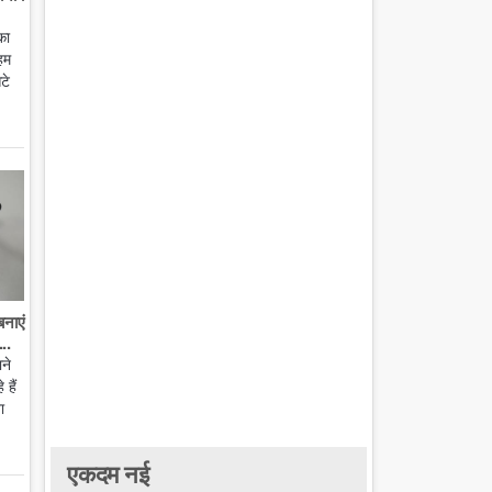
का
हम
टे
बनाएं
..
ाने
हैं
ा
एकदम नई