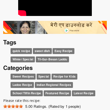
Tags
quick recipe
sweet dish
Easy Recipe
Winter Special
Til-Gur-Besan Laddu
Categories
Sweet Recipes
Special
Recipe for Kids
Ladoo Recipe
Indian Regional Recipes
School Tiffin Recipe
Featured Recipe
Latest Recipe
Please rate this recipe:
5.00
Ratings. (Rated by 1 people)